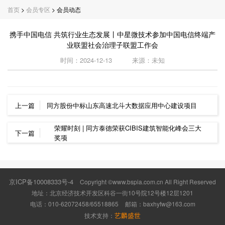
首页
>
会员专区
> 会员动态
携手中国电信 共筑行业生态发展丨中星微技术参加中国电信终端产
业联盟社会治理子联盟工作会
时间：2024-12-13
来源：未知
上一篇
同方股份中标山东高速北斗大数据应用中心建设项目
荣耀时刻 | 同方泰德荣获CIBIS建筑智能化峰会三大
下一篇
奖项
京ICP备10008333号-4
Copyright ©www.bspia.com.cn All Right Reserved
地址：北京经济技术开发区科谷一街10号院12号楼12层1201
电话：010-62072458/65518865
邮箱：
baxhyfw@163.com
艺麟盛世
技术支持：