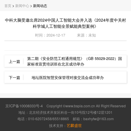
首页
>
新闻中心
> 新闻动态
中科大脑受邀出席2024中国人工智能大会并入选《2024年度中关村
科学城人工智能全景赋能典型案例》
时间：2024-12-17
来源：未知
第二期《安全防范工程通用规范》（GB 55029-2022）国
上一篇
家标准宣贯培训班在北京成功举办
下一篇
地坛医院智慧安保管理对接交流会成功举办
京ICP备10008333号-4
Copyright ©www.bspia.com.cn All Right Reserved
地址：北京经济技术开发区科谷一街10号院12号楼12层1201
电话：010-62072458/65518865
邮箱：
baxhyfw@163.com
艺麟盛世
技术支持：